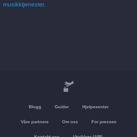
musikktjenester.
Blogg
Guider
Hjelpesenter
Våre partnere
Om oss
For pressen
Kontakt oss
Utviklere (API)