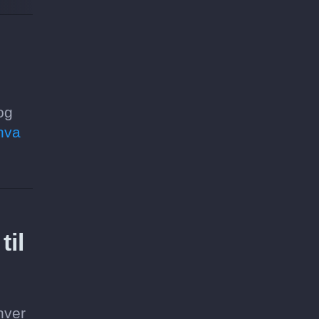
?
og
hva
til
hver