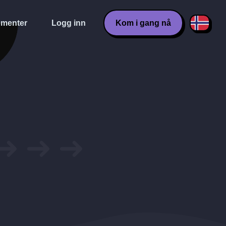
menter
Logg inn
Kom i gang nå