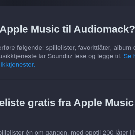
a Apple Music til Audiomack
øre følgende: spillelister, favorittlåter, album 
sikktjeneste lar Soundiiz lese og legge til.
Se 
ikktjenester.
liste gratis fra Apple Music 
llelister én om gangen, med opptil 200 låter i 