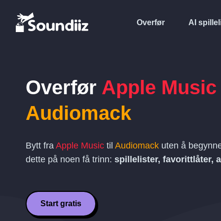
Overfør
AI spillel
Overfør
Apple Music
Audiomack
Bytt fra
Apple Music
til
Audiomack
uten å begynne
dette på noen få trinn:
spillelister, favorittlåter,
Start gratis