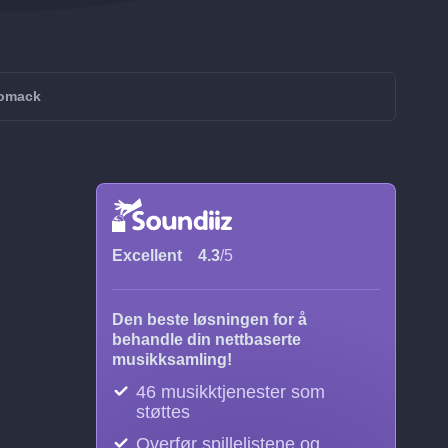
iomack
Excellent
4.3
/5
Den beste løsningen for å
behandle din nettbaserte
musikksamling!
46 musikktjenester som
støttes
Overfør spillelistene og