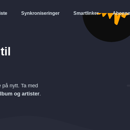
iste
Synkroniseringer
Smartlinker
Abonne
til
 på nytt. Ta med
 album og artister
.