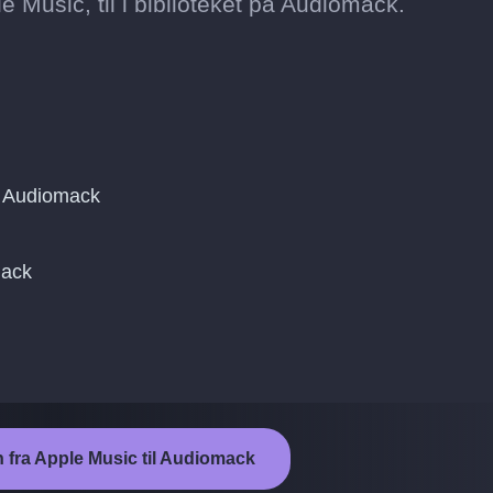
le Music, til i biblioteket på Audiomack.
g Audiomack
mack
n fra Apple Music til Audiomack