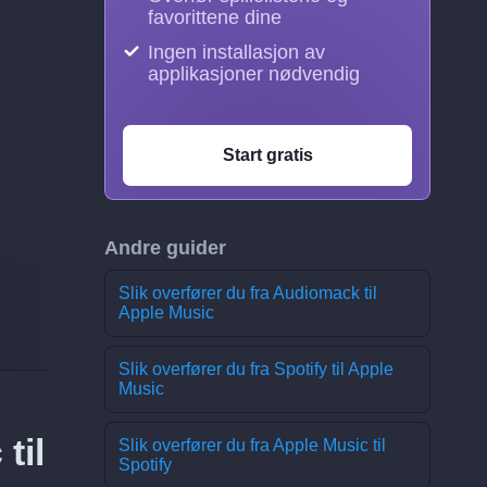
favorittene dine
Ingen installasjon av
applikasjoner nødvendig
Start gratis
Andre guider
Slik overfører du fra Audiomack til
Apple Music
Slik overfører du fra Spotify til Apple
Music
til
Slik overfører du fra Apple Music til
Spotify