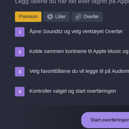
Legg låtene du har likt eller lagret på App
Premium
Låter
Overfør
Åpne Soundiiz og velg verktøyet Overfør
Koble sammen kontoene til Apple Music o
Velg favorittlåtene du vil legge til på Audio
Kontroller valget og start overføringen
Start overføringe