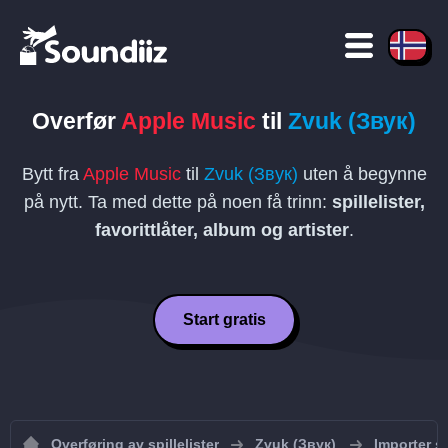
Overfør
Apple Music
til
Zvuk (Звук)
Bytt fra
Apple Music
til
Zvuk (Звук)
uten å begynne
på nytt. Ta med dette på noen få trinn:
spillelister,
favorittlåter, album og artister
.
Start gratis
Overføring av spillelister
Zvuk (Звук)
Importer sp