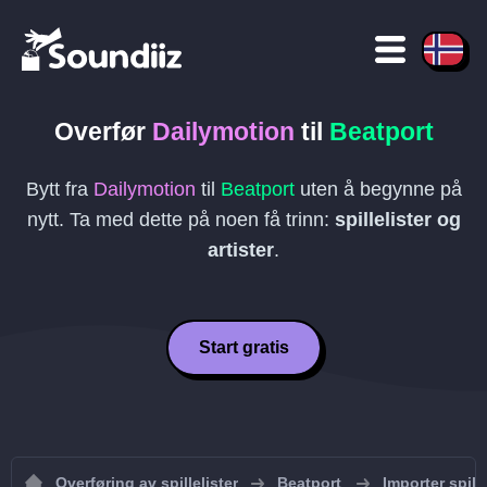
Overfør
Dailymotion
til
Beatport
Bytt fra
Dailymotion
til
Beatport
uten å begynne på
nytt. Ta med dette på noen få trinn:
spillelister og
artister
.
Start gratis
Overføring av spillelister
Beatport
Importer spille