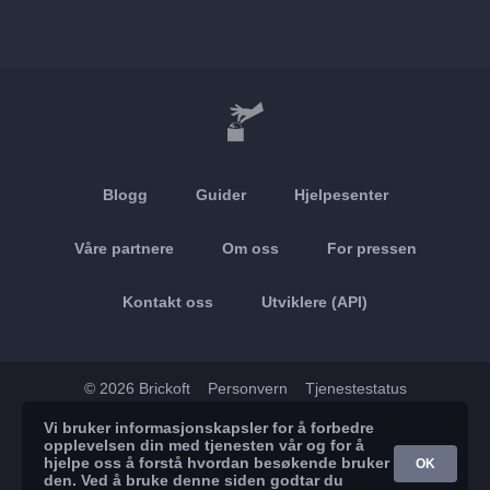
Blogg
Guider
Hjelpesenter
Våre partnere
Om oss
For pressen
Kontakt oss
Utviklere (API)
© 2026 Brickoft
Personvern
Tjenestestatus
Vi bruker informasjonskapsler for å forbedre
App Store
Google Play
opplevelsen din med tjenesten vår og for å
hjelpe oss å forstå hvordan besøkende bruker
OK
den. Ved å bruke denne siden godtar du