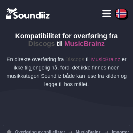
Kompatibilitet for overføring
fra
Discogs
til
MusicBrainz
En direkte overføring fra
Discogs
til
MusicBrainz
er
ikke tilgjengelig nå, fordi det ikke finnes noen
musikkategori Soundiiz både kan lese fra kilden og
legge til hos målet.
Overføring av spillelister
MusicBrainz
Importer sp