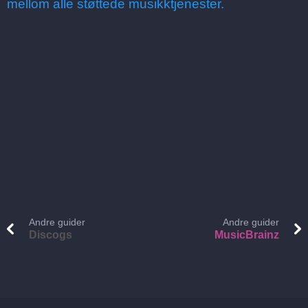
mellom alle støttede musikktjenester.
Andre guider
Andre guider
Discogs
MusicBrainz