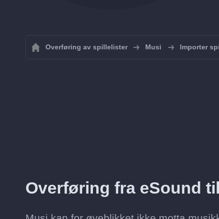
Overføring av spillelister
Musi
Importer spi
Overføring fra eSound til
Musi kan for øyeblikket ikke motta musik