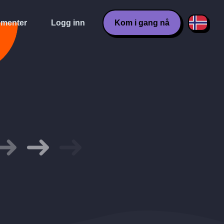
menter
Logg inn
Kom i gang nå