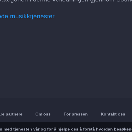
ede musikktjenester.
re partnere
Om oss
For pressen
Kontakt oss
in med tjenesten vår og for å hjelpe oss å forstå hvordan besøke