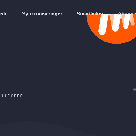
iste
Synkroniseringer
Smartlinker
Abonne
en i denne