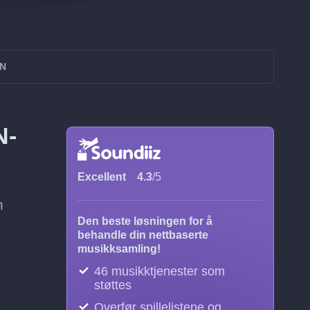
ON
N-
Excellent
4.3
/5
n
Den beste løsningen for å
behandle din nettbaserte
musikksamling!
46 musikktjenester som
støttes
Overfør spillelistene og