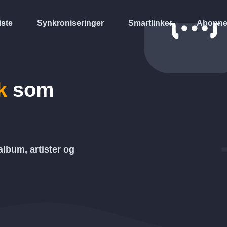
iste
Synkroniseringer
Smartlinker
Abonne
k
som
 album, artister og