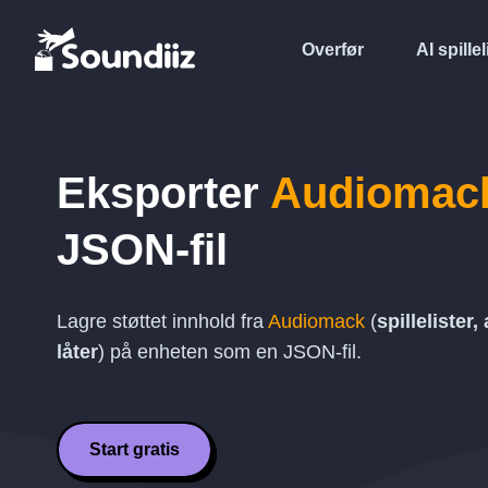
Overfør
AI spillel
Eksporter
Audiomac
JSON
-fil
Lagre støttet innhold fra
Audiomack
(
spillelister,
låter
) på enheten som en
JSON
-fil.
Start gratis