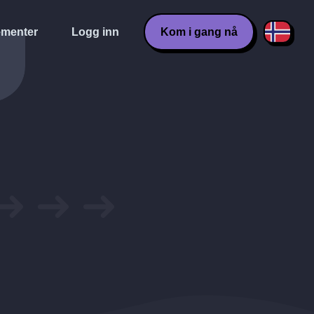
menter
Logg inn
Kom i gang nå