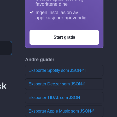
favorittene dine
Ingen installasjon av
applikasjoner nødvendig
Start gratis
Andre guider
Eksporter Spotify som JSON-fil
ck
Eksporter Deezer som JSON-fil
Eksporter TIDAL som JSON-fil
Eksporter Apple Music som JSON-fil