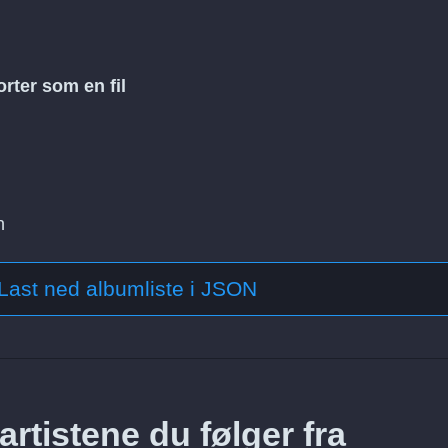
rter som en fil
n
Last ned albumliste i JSON
rtistene du følger fra