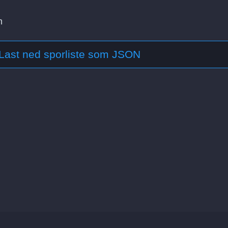
n
Last ned sporliste som JSON