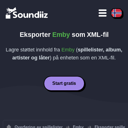
Eksporter
Emby
som
XML
-fil
Lagre støttet innhold fra
Emby
(
spillelister, album,
artister og låter
) på enheten som en
XML
-fil.
Start gratis
Overføring av spillelister
Emby
Eksporter spillel