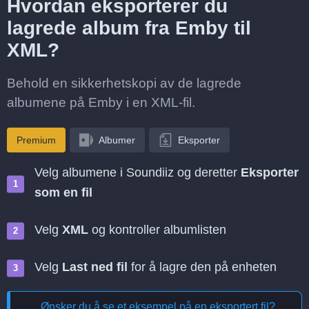
Hvordan eksporterer du
lagrede album fra Emby til
XML?
Behold en sikkerhetskopi av de lagrede
albumene på Emby i en XML-fil.
Premium
Albumer
Eksporter
Velg albumene i Soundiiz og deretter
Eksporter
som en fil
Velg
XML
og kontroller albumlisten
Velg
Last ned fil
for å lagre den på enheten
Ønsker du å se et eksempel på en eksportert fil?