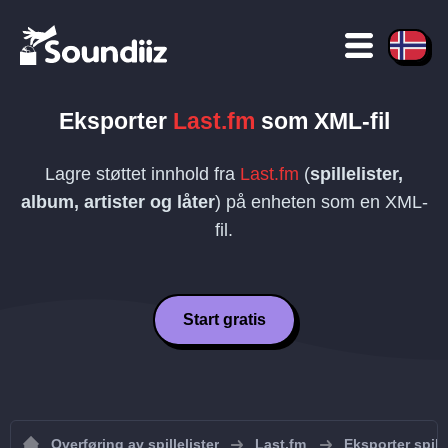
Eksporter
Last.fm
som
XML
-fil
Lagre støttet innhold fra
Last.fm
(
spillelister,
album, artister og låter
) på enheten som en
XML
-
fil.
Start gratis
Overføring av spillelister
Last.fm
Eksporter spille