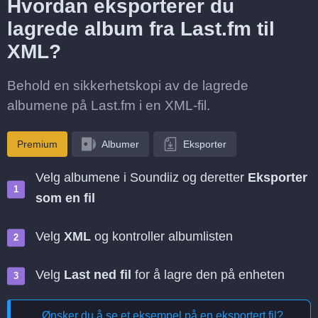
Hvordan eksporterer du
lagrede album fra Last.fm til
XML?
Behold en sikkerhetskopi av de lagrede
albumene på Last.fm i en XML-fil.
Premium
Albumer
Eksporter
Velg albumene i Soundiiz og deretter
Eksporter
som en fil
Velg
XML
og kontroller albumlisten
Velg
Last ned fil
for å lagre den på enheten
Ønsker du å se et eksempel på en eksportert fil?