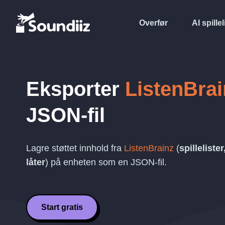
Overfør
AI spillel
Eksporter
ListenBrai
JSON
-fil
Lagre støttet innhold fra
ListenBrainz
(
spilleliste
låter
) på enheten som en
JSON
-fil.
Start gratis