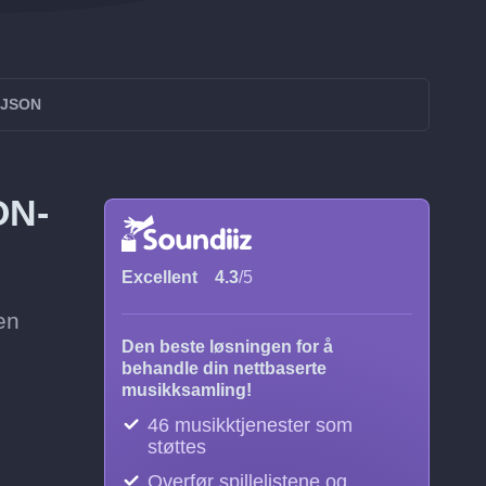
l JSON
ON-
Excellent
4.3
/5
en
Den beste løsningen for å
behandle din nettbaserte
musikksamling!
46 musikktjenester som
støttes
Overfør spillelistene og