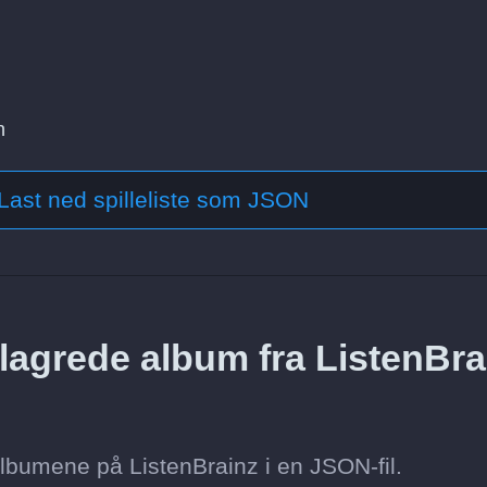
n
Last ned spilleliste som JSON
lagrede album fra ListenBra
lbumene på ListenBrainz i en JSON-fil.