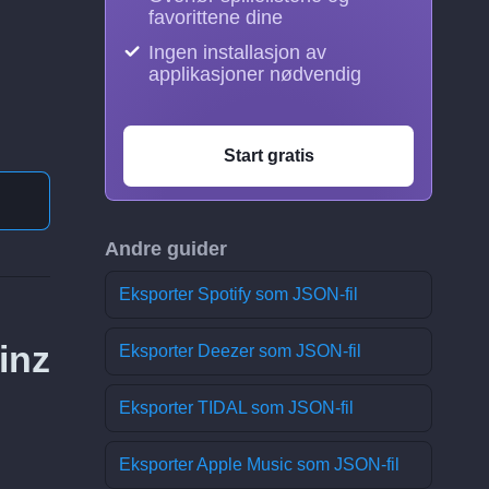
favorittene dine
Ingen installasjon av
applikasjoner nødvendig
Start gratis
Andre guider
Eksporter Spotify som JSON-fil
inz
Eksporter Deezer som JSON-fil
Eksporter TIDAL som JSON-fil
Eksporter Apple Music som JSON-fil