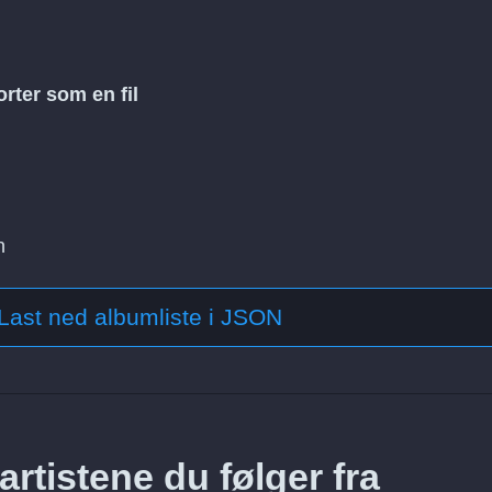
rter som en fil
n
Last ned albumliste i JSON
rtistene du følger fra