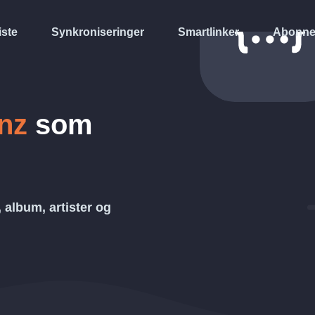
iste
Synkroniseringer
Smartlinker
Abonne
nz
som
r, album, artister og