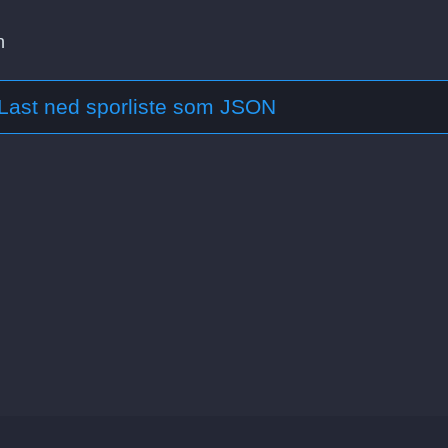
n
Last ned sporliste som JSON