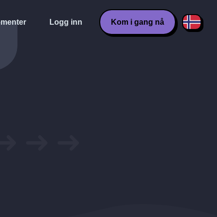
menter
Logg inn
Kom i gang nå