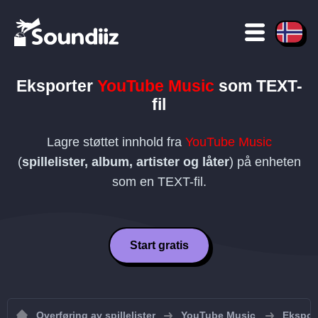
Eksporter
YouTube Music
som
TEXT
-
fil
Lagre støttet innhold fra
YouTube Music
(
spillelister, album, artister og låter
) på enheten
som en
TEXT
-fil.
Start gratis
Overføring av spillelister
YouTube Music
Eksport