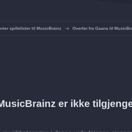
rter spillelister til MusicBrainz
Overfør fra Gaana til MusicBr
MusicBrainz er ikke tilgjenge