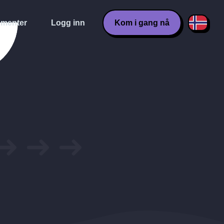
menter
Logg inn
Kom i gang nå