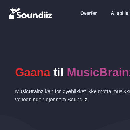
Overfør
AI spillel
Gaana
til
MusicBrain
MusicBrainz kan for øyeblikket ikke motta musikk
veiledningen gjennom Soundiiz.