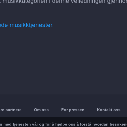
ta musikkategorien i denne veiledningen gjenn
ede musikktjenester.
re partnere
Om oss
For pressen
Kontakt oss
in med tjenesten vår og for å hjelpe oss å forstå hvordan besøke