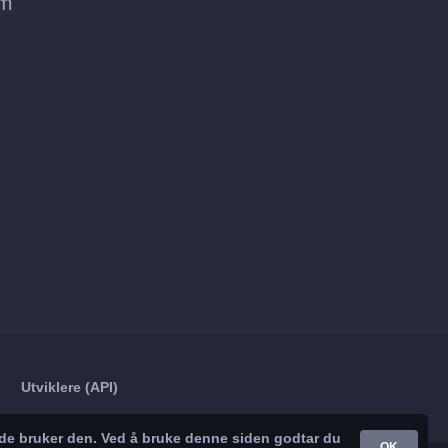
om
Utviklere (API)
nde bruker den. Ved å bruke denne siden godtar du
OK