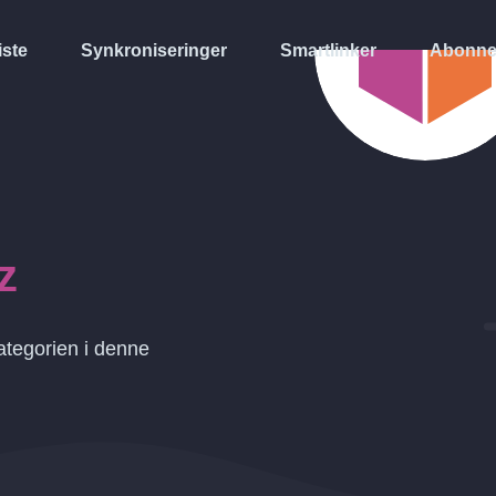
iste
Synkroniseringer
Smartlinker
Abonne
z
ategorien i denne