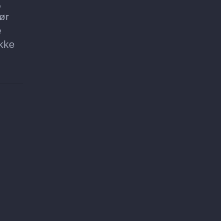
,
ør
e
ikke