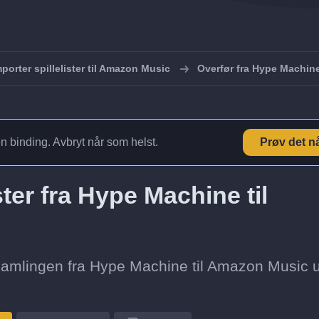
mporter spillelister til Amazon Music
Overfør fra Hype Machin
en binding. Avbryt når som helst.
Prøv det n
ster fra Hype Machine til
istesamlingen fra Hype Machine til Amazon Music 