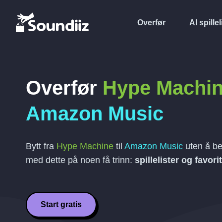
Overfør
AI spillel
Overfør
Hype Machi
Amazon Music
Bytt fra
Hype Machine
til
Amazon Music
uten å be
med dette på noen få trinn:
spillelister og favorit
Start gratis