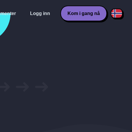
menter
Logg inn
Kom i gang nå