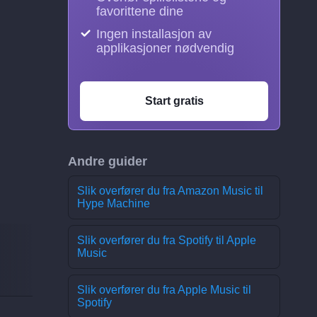
favorittene dine
Ingen installasjon av
applikasjoner nødvendig
Start gratis
Andre guider
Slik overfører du fra Amazon Music til
Hype Machine
Slik overfører du fra Spotify til Apple
Music
Slik overfører du fra Apple Music til
Spotify