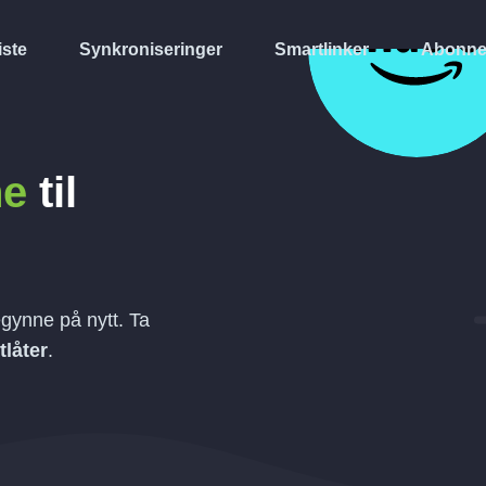
iste
Synkroniseringer
Smartlinker
Abonne
ne
til
gynne på nytt. Ta
tlåter
.