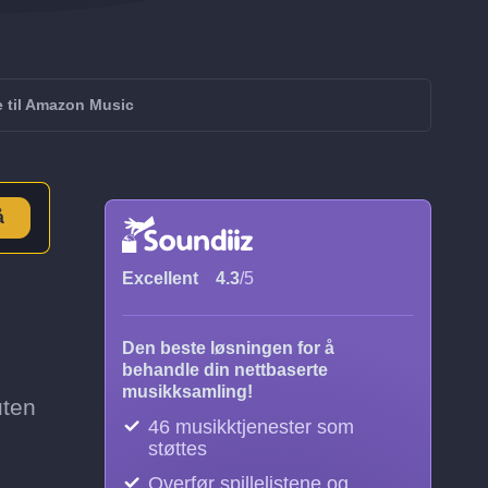
e til Amazon Music
å
Excellent
4.3
/5
Den beste løsningen for å
behandle din nettbaserte
musikksamling!
uten
46 musikktjenester som
støttes
Overfør spillelistene og