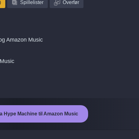
)
Spillelister
Overfør
 og Amazon Music
 Music
fra Hype Machine til Amazon Music