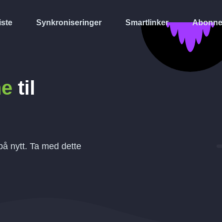
iste
Synkroniseringer
Smartlinker
Abonne
ne
til
å nytt. Ta med dette