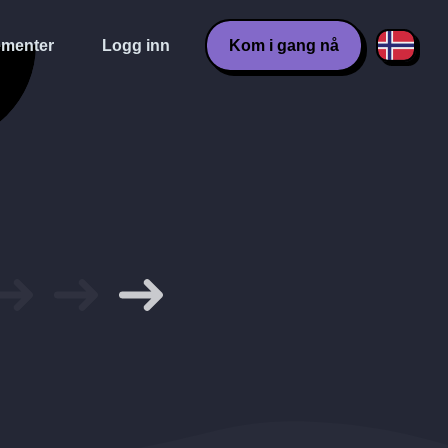
menter
Logg inn
Kom i gang nå