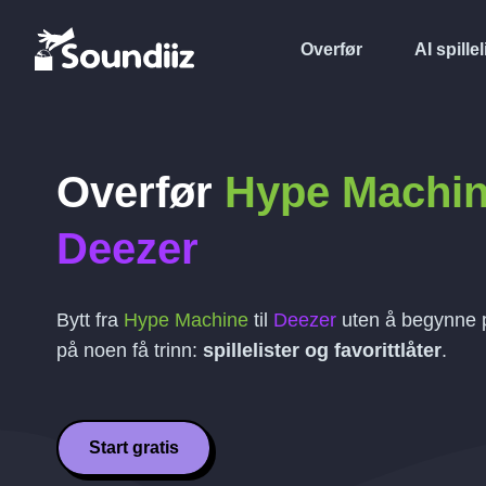
Overfør
AI spillel
Overfør
Hype Machi
Deezer
Bytt fra
Hype Machine
til
Deezer
uten å begynne p
på noen få trinn:
spillelister og favorittlåter
.
Start gratis