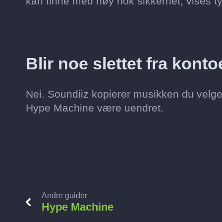
kan finne med høy nok sikkerhet, vises ty
Blir noe slettet fra kon
Nei. Soundiiz kopierer musikken du velge
Hype Machine være uendret.
Andre guider
Hype Machine