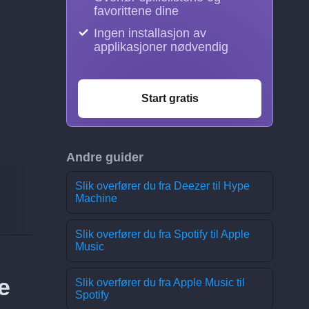
favorittene dine
Ingen installasjon av
applikasjoner nødvendig
Start gratis
Andre guider
Slik overfører du fra Deezer til Hype
Machine
Slik overfører du fra Spotify til Apple
Music
e
Slik overfører du fra Apple Music til
Spotify