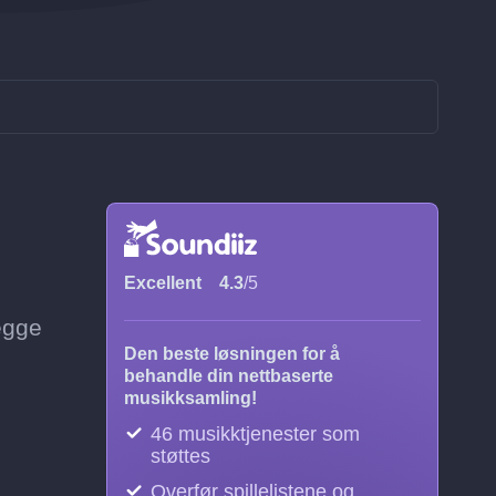
Excellent
4.3
/5
legge
Den beste løsningen for å
behandle din nettbaserte
musikksamling!
46 musikktjenester som
støttes
Overfør spillelistene og