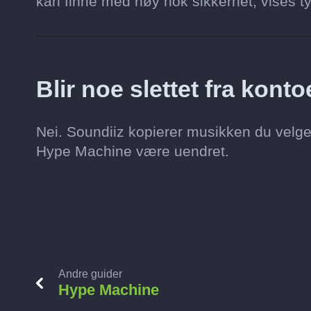
kan finne med høy nok sikkerhet, vises ty
Blir noe slettet fra kon
Nei. Soundiiz kopierer musikken du velge
Hype Machine være uendret.
Andre guider
Hype Machine