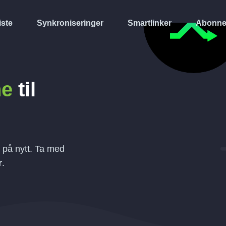
iste
Synkroniseringer
Smartlinker
Abonne
ne
til
på nytt. Ta med
r
.