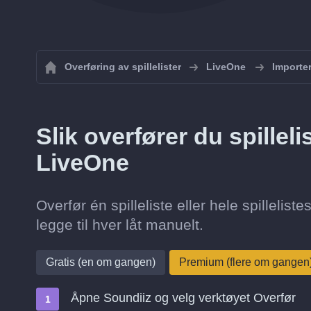
Overføring av spillelister
LiveOne
Importer
Slik overfører du spilleli
LiveOne
Overfør én spilleliste eller hele spilleli
legge til hver låt manuelt.
Gratis (en om gangen)
Premium (flere om gangen
Åpne Soundiiz og velg verktøyet Overfør