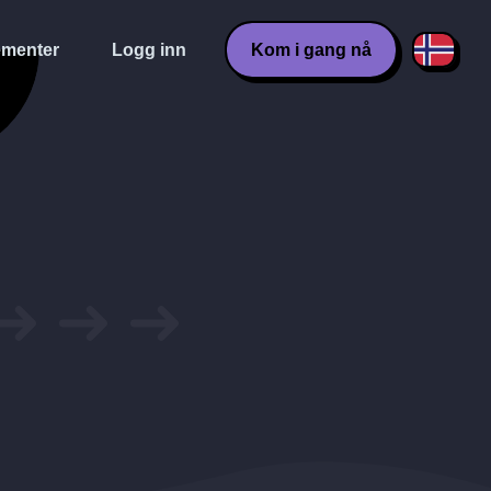
menter
Logg inn
Kom i gang nå