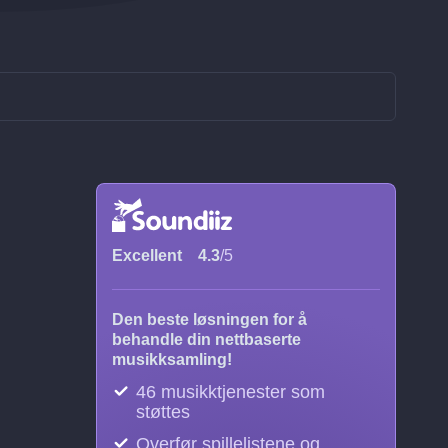
Excellent
4.3
/5
Den beste løsningen for å
behandle din nettbaserte
musikksamling!
46 musikktjenester som
støttes
Overfør spillelistene og