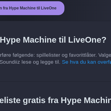
n fra Hype Machine til LiveOne
a Hype Machine til LiveOne?
re følgende: spillelister og favorittlåter. Valg
oundiiz lese og legge til.
Se hva du kan overf
eliste gratis fra Hype Machi