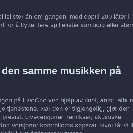
llelister én om gangen, med opptil 200 låter i 
for å flytte flere spillelister samtidig eller stør
z den samme musikken på
en på LiveOne ved hjelp av tittel, artist, albu
e tjenestene. Når den er tilgjengelig, gjør den
 presist. Liveversjoner, remikser, akustiske
ed-versjoner kontrolleres separat. Hver låt vi 