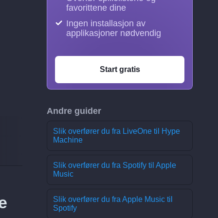
favorittene dine
Ingen installasjon av
applikasjoner nødvendig
Start gratis
Andre guider
Slik overfører du fra LiveOne til Hype
Machine
Slik overfører du fra Spotify til Apple
Music
e
Slik overfører du fra Apple Music til
Spotify