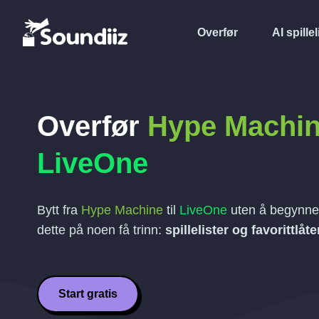
Overfør
AI spillel
Overfør
Hype Machi
LiveOne
Bytt fra
Hype Machine
til
LiveOne
uten å begynne 
dette på noen få trinn:
spillelister og favorittlåte
Start gratis