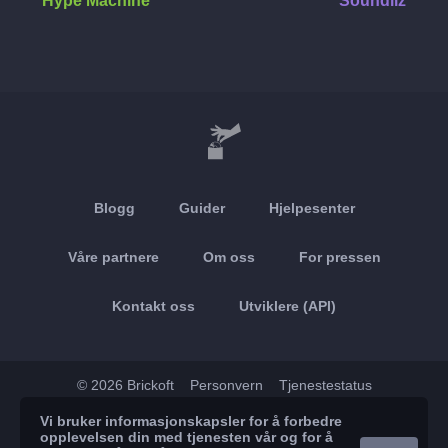
Hype Machine
Soundiiz
Blogg
Guider
Hjelpesenter
Våre partnere
Om oss
For pressen
Kontakt oss
Utviklere (API)
© 2026 Brickoft
Personvern
Tjenestestatus
Vi bruker informasjonskapsler for å forbedre
App Store
Google Play
opplevelsen din med tjenesten vår og for å