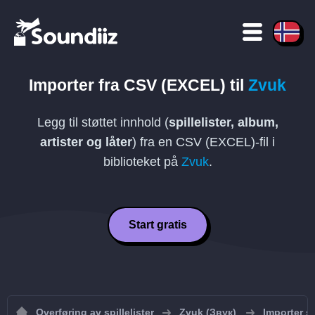
Importer fra
CSV (EXCEL)
til
Zvuk
Legg til støttet innhold (
spillelister, album,
artister og låter
) fra en
CSV (EXCEL)
-fil i
biblioteket på
Zvuk
.
Start gratis
Overføring av spillelister
Zvuk (Звук)
Importer sp