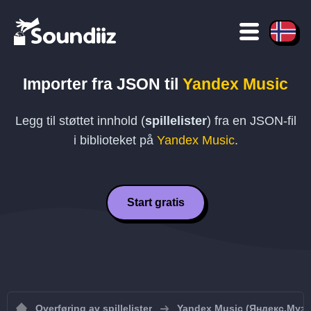
Importer fra
JSON
til
Yandex Music
Legg til støttet innhold (
spillelister
) fra en
JSON
-fil
i biblioteket på
Yandex Music
.
Start gratis
Overføring av spillelister
Yandex Music (Яндекс.Муз