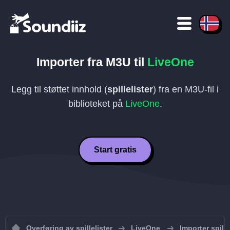
Importer fra
M3U
til
LiveOne
Legg til støttet innhold (
spillelister
) fra en
M3U
-fil i
biblioteket på
LiveOne
.
Start gratis
Overføring av spillelister
LiveOne
Importer spille