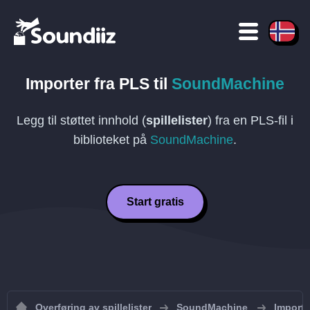
Importer fra
PLS
til
SoundMachine
Legg til støttet innhold (
spillelister
) fra en
PLS
-fil i
biblioteket på
SoundMachine
.
Start gratis
Overføring av spillelister
SoundMachine
Importe