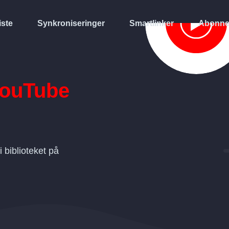
iste
Synkroniseringer
Smartlinker
Abonne
ouTube
l i biblioteket på