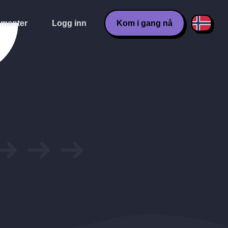
menter
Logg inn
Kom i gang nå