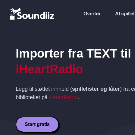
Overfør
AI spillel
Importer fra
TEXT
til
iHeartRadio
Legg til støttet innhold (
spillelister og låter
) fra 
biblioteket på
iHeartRadio
.
Start gratis