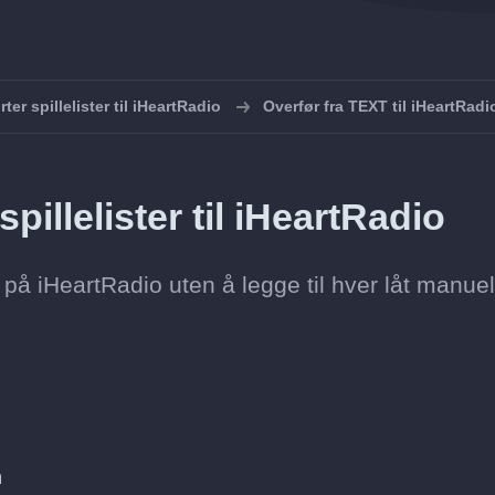
ter spillelister til iHeartRadio
Overfør fra TEXT til iHeartRadi
pillelister til iHeartRadio
ste på iHeartRadio uten å legge til hver låt manuel
n