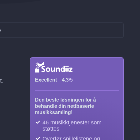
o
t.
Excellent
4.3
/5
Den beste løsningen for å
behandle din nettbaserte
musikksamling!
46 musikktjenester som
støttes
Overfør spillelistene og