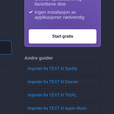
favorittene dine
Ingen installasjon av
applikasjoner nødvendig
Start gratis
Andre guider
Importer fra TEXT til Spotify
Importer fra TEXT til Deezer
Importer fra TEXT til TIDAL
Importer fra TEXT til Apple Music