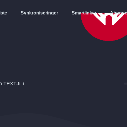
iste
Synkroniseringer
Smartlinker
Abonne
en
TEXT
-fil i