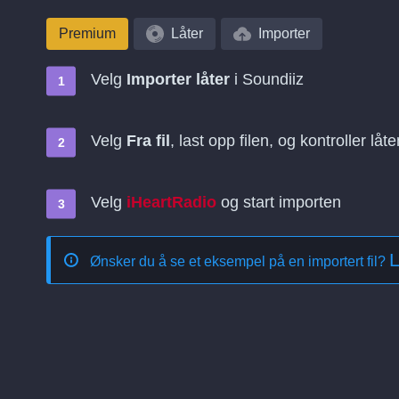
Premium
Låter
Importer
Velg
Importer låter
i Soundiiz
Velg
Fra fil
, last opp filen, og kontroller lå
Velg
iHeartRadio
og start importen
L
Ønsker du å se et eksempel på en importert fil?