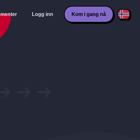
menter
Logg inn
Kom i gang nå