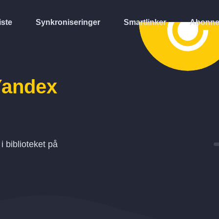
iste
Synkroniseringer
Smartlinker
Abonne
Yandex
l i biblioteket på