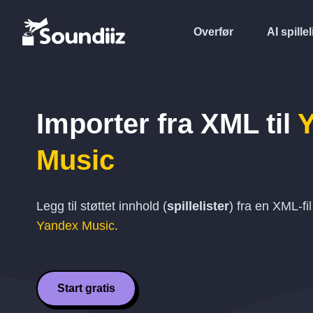
Overfør
AI spillel
Importer fra
XML
til
Music
Legg til støttet innhold (
spillelister
) fra en
XML
-fi
Yandex Music
.
Start gratis