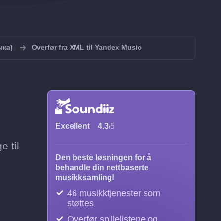
ыка)
Overfør fra XML til Yandex Music
Excellent
4.3
/5
e til
Den beste løsningen for å
behandle din nettbaserte
musikksamling!
46 musikktjenester som
støttes
Overfør spillelistene og