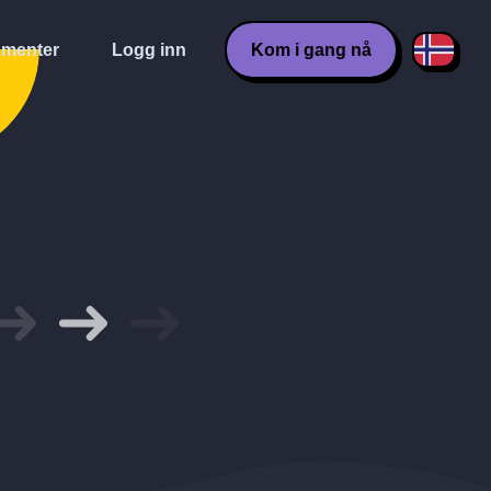
menter
Logg inn
Kom i gang nå