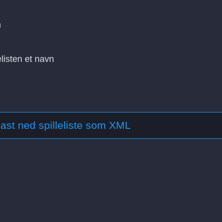
n
elisten et navn
ast ned spilleliste som XML