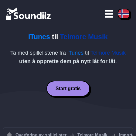
iTunes
til
Telmore Musik
Ta med spillelistene fra
iTunes
til
Telmore Musik
uten å opprette dem på nytt låt for låt
.
Start gratis
Overføring av spillelister
Telmore Musik
Importer