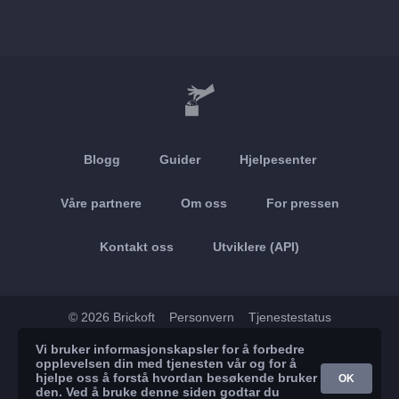
Blogg
Guider
Hjelpesenter
Våre partnere
Om oss
For pressen
Kontakt oss
Utviklere (API)
© 2026 Brickoft
Personvern
Tjenestestatus
Vi bruker informasjonskapsler for å forbedre
App Store
Google Play
opplevelsen din med tjenesten vår og for å
hjelpe oss å forstå hvordan besøkende bruker
OK
den. Ved å bruke denne siden godtar du