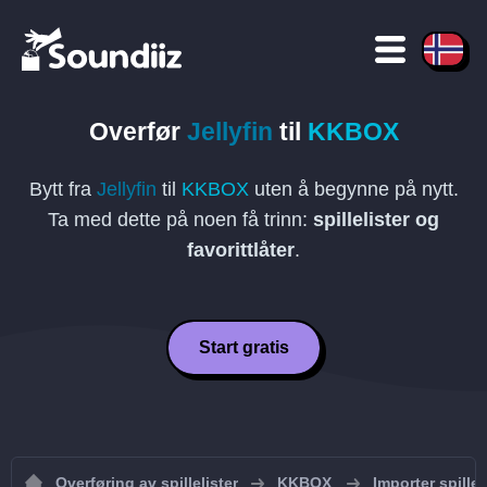
Overfør
Jellyfin
til
KKBOX
Bytt fra
Jellyfin
til
KKBOX
uten å begynne på nytt.
Ta med dette på noen få trinn:
spillelister og
favorittlåter
.
Start gratis
Overføring av spillelister
KKBOX
Importer spillel