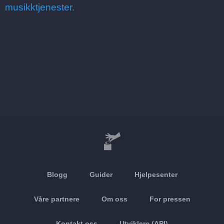
musikktjenester.
Blogg
Guider
Hjelpesenter
Våre partnere
Om oss
For pressen
Kontakt oss
Utviklere (API)