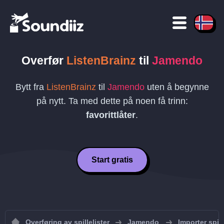
Overfør
ListenBrainz
til
Jamendo
Bytt fra
ListenBrainz
til
Jamendo
uten å begynne
på nytt. Ta med dette på noen få trinn:
favorittlåter
.
Start gratis
Overføring av spillelister
Jamendo
Importer spill