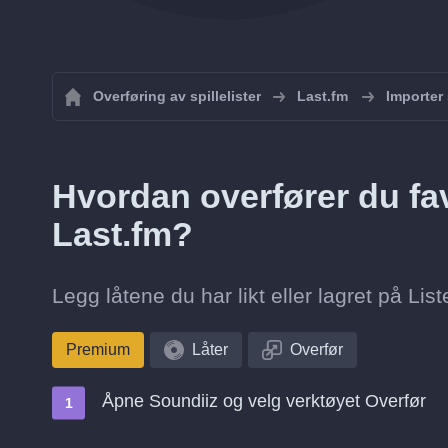
Overføring av spillelister
Last.fm
Importer s
Hvordan overfører du favo
Last.fm?
Legg låtene du har likt eller lagret på List
Premium
Låter
Overfør
Åpne Soundiiz og velg verktøyet Overfør