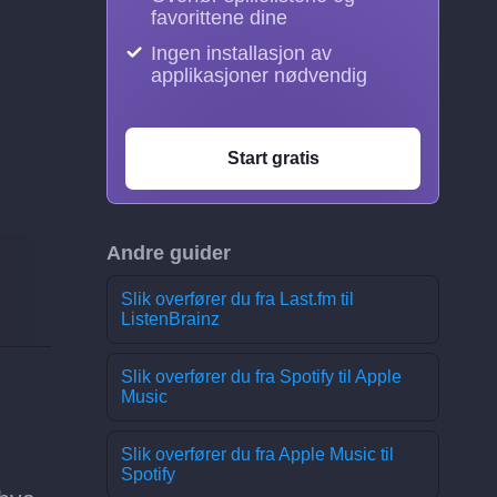
favorittene dine
Ingen installasjon av
applikasjoner nødvendig
Start gratis
Andre guider
Slik overfører du fra Last.fm til
ListenBrainz
Slik overfører du fra Spotify til Apple
Music
Slik overfører du fra Apple Music til
Spotify