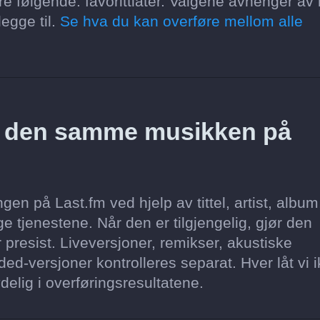
re følgende: favorittlåter. Valgene avhenger av
egge til.
Se hva du kan overføre mellom alle
z den samme musikken på
en på Last.fm ved hjelp av tittel, artist, album
e tjenestene. Når den er tilgjengelig, gjør den
 presist. Liveversjoner, remikser, akustiske
ed-versjoner kontrolleres separat. Hver låt vi 
delig i overføringsresultatene.