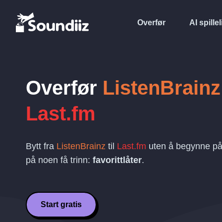
Overfør
AI spillel
Overfør
ListenBrainz
Last.fm
Bytt fra
ListenBrainz
til
Last.fm
uten å begynne på 
på noen få trinn:
favorittlåter
.
Start gratis