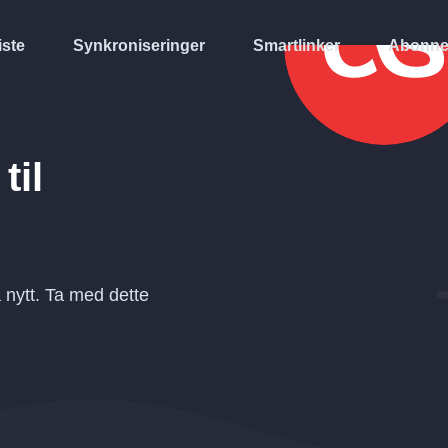
iste
Synkroniseringer
Smartlinker
Abonne
til
nytt. Ta med dette