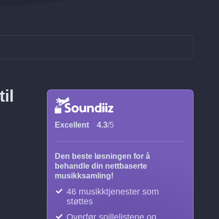
il
Excellent
4.3
/5
Den beste løsningen for å
behandle din nettbaserte
musikksamling!
46 musikktjenester som
støttes
Overfør spillelistene og