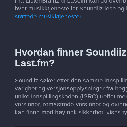
Fra ListenBrainz til Last.fm kan du overfø
hver musikktjeneste lar Soundiiz lese og l
støttede musikktjenester.
Hvordan finner Soundii
Last.fm?
Soundiiz søker etter den samme innspilling
varighet og versjonsopplysninger fra begg
unike innspillingskoden (ISRC) treffet mer
versjoner, remastrede versjoner og extend
kan finne med høy nok sikkerhet, vises ty