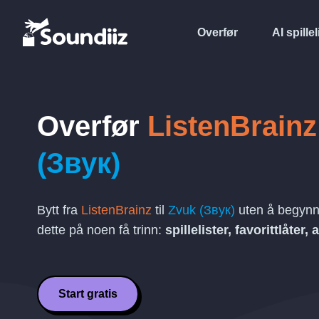
Overfør
AI spillel
Overfør
ListenBrainz
(Звук)
Bytt fra
ListenBrainz
til
Zvuk (Звук)
uten å begynn
dette på noen få trinn:
spillelister, favorittlåter,
Start gratis