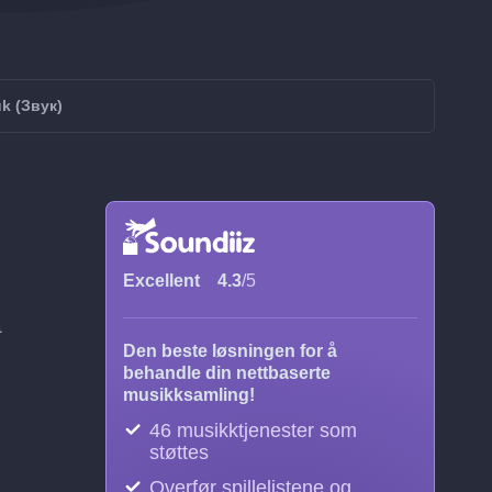
uk (Звук)
Excellent
4.3
/5
å
Den beste løsningen for å
behandle din nettbaserte
musikksamling!
46 musikktjenester som
støttes
Overfør spillelistene og