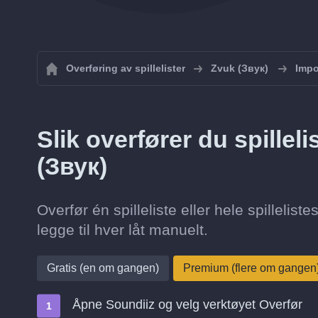
Overføring av spillelister
Zvuk (Звук)
Impor
Slik overfører du spilleli
(Звук)
Overfør én spilleliste eller hele spillelist
legge til hver låt manuelt.
Gratis (en om gangen)
Premium (flere om gangen
Åpne Soundiiz og velg verktøyet Overfør