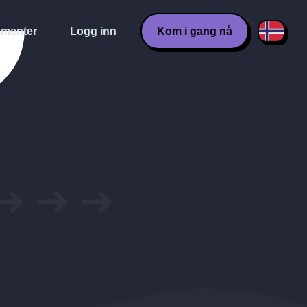
menter
Logg inn
Kom i gang nå