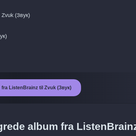
 Zvuk (Звук)
вук)
 fra ListenBrainz til Zvuk (Звук)
rede album fra ListenBrainz 