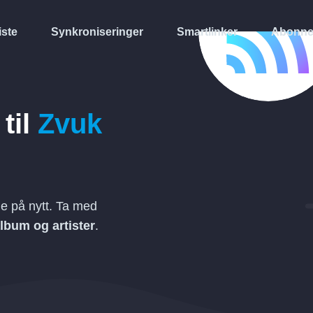
iste
Synkroniseringer
Smartlinker
Abonne
til
Zvuk
e på nytt. Ta med
 album og artister
.