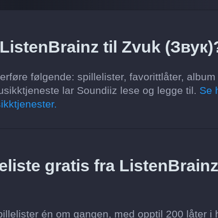
ListenBrainz til Zvuk (Звук)
rføre følgende: spillelister, favorittlåter, album
sikktjeneste lar Soundiiz lese og legge til.
Se 
ikktjenester.
liste gratis fra ListenBrainz 
llelister én om gangen, med opptil 200 låter i 