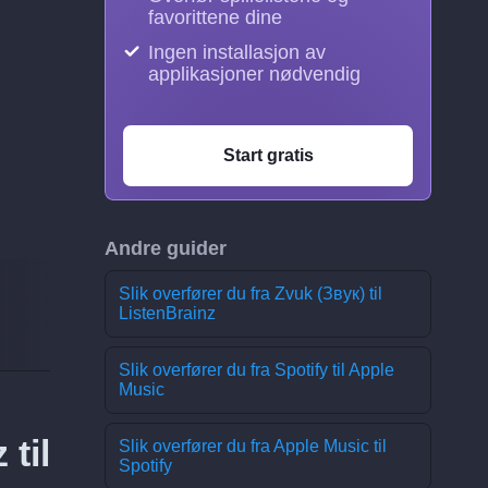
favorittene dine
Ingen installasjon av
applikasjoner nødvendig
Start gratis
Andre guider
Slik overfører du fra Zvuk (Звук) til
ListenBrainz
Slik overfører du fra Spotify til Apple
Music
til
Slik overfører du fra Apple Music til
Spotify