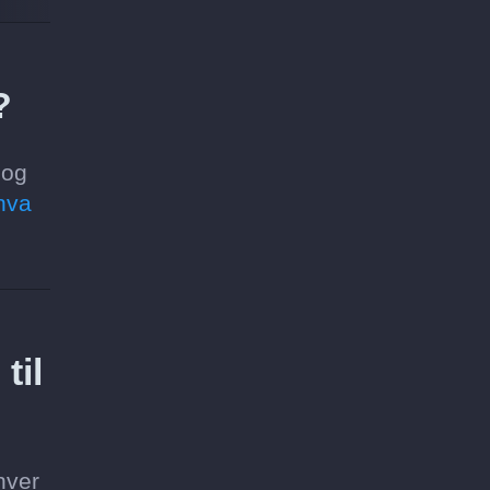
?
 og
hva
til
hver