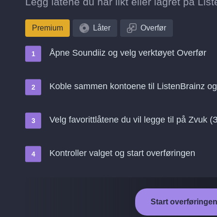
Legg låtene du har likt eller lagret på List
Premium
Låter
Overfør
Åpne Soundiiz og velg verktøyet Overfør
Koble sammen kontoene til ListenBrainz og
Velg favorittlåtene du vil legge til på Zvuk (
Kontroller valget og start overføringen
Start overføringen