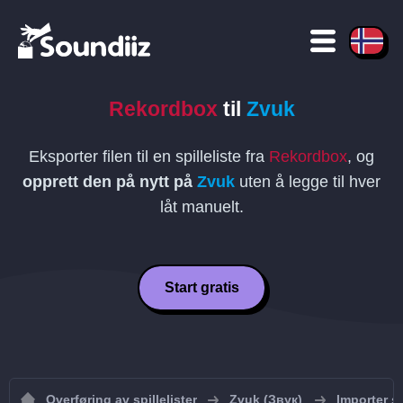
Rekordbox
til
Zvuk
Eksporter filen til en spilleliste fra
Rekordbox
, og
opprett den på nytt på
Zvuk
uten å legge til hver
låt manuelt.
Start gratis
Overføring av spillelister
Zvuk (Звук)
Importer sp