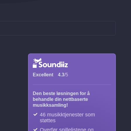
Excellent
4.3
/5
Den beste løsningen for å
behandle din nettbaserte
musikksamling!
46 musikktjenester som
støttes
Overfør spillelistene og