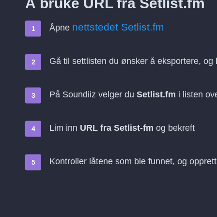
Å bruke URL fra Setlist.fm
nettstedet Setlist.fm
Åpne
Gå til settlisten du ønsker å eksportere, og
På Soundiiz velger du
Setlist.fm
i listen ov
Lim inn
URL fra Setlist-fm
og bekreft
Kontroller låtene som ble funnet, og opprett