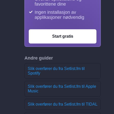
favorittene dine
Ingen installasjon av
applikasjoner nødvendig
Start gratis
Andre guider
Slik overfører du fra Setlist.fm til
Spotify
Slik overfører du fra Setlist.fm til Apple
Music
Slik overfører du fra Setlist.fm til TIDAL