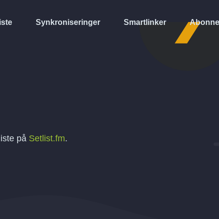
iste
Synkroniseringer
Smartlinker
Abonne
liste på
Setlist.fm
.