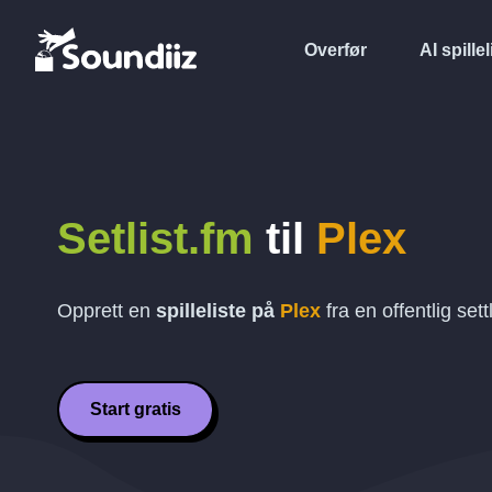
Overfør
AI spillel
Setlist.fm
til
Plex
Opprett en
spilleliste på
Plex
fra en offentlig sett
Start gratis