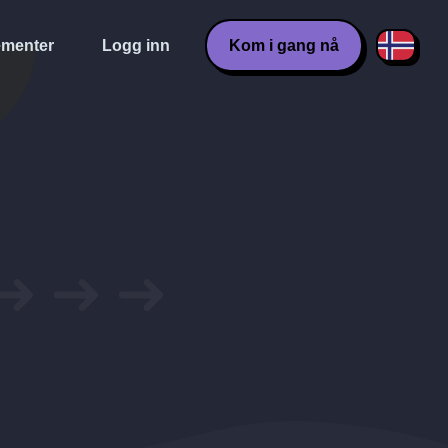
menter
Logg inn
Kom i gang nå