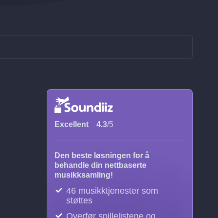
Excellent
4.3
/5
Den beste løsningen for å
behandle din nettbaserte
musikksamling!
46 musikktjenester som
støttes
Overfør spillelistene og