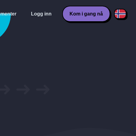
menter
Logg inn
Kom i gang nå