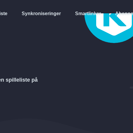
iste
Synkroniseringer
Smartlinker
Abonne
en spilleliste på