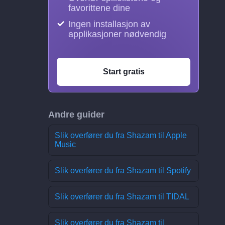
favorittene dine
Ingen installasjon av
applikasjoner nødvendig
Start gratis
Andre guider
Slik overfører du fra Shazam til Apple
Music
Slik overfører du fra Shazam til Spotify
Slik overfører du fra Shazam til TIDAL
Slik overfører du fra Shazam til