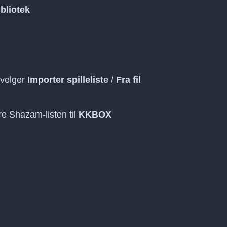
ibliotek
velger
Importer spilleliste
/
Fra fil
re Shazam-listen til
KKBOX