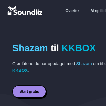
Overfør
AI spillel
Shazam
til
KKBOX
Gjør låtene du har oppdaget med
Shazam
om til
KKBOX
.
Start gratis