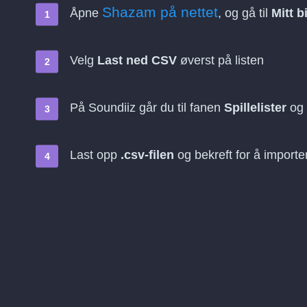
Shazam på nettet
Åpne
, og gå til
Mitt b
Velg
Last ned CSV
øverst på listen
På Soundiiz går du til fanen
Spillelister
og 
Last opp
.csv-filen
og bekreft for å importe