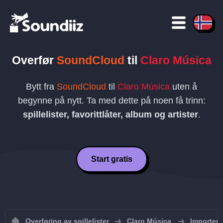
Overfør
SoundCloud
til
Claro Música
Bytt fra
SoundCloud
til
Claro Música
uten å
begynne på nytt. Ta med dette på noen få trinn:
spillelister, favorittlåter, album og artister
.
Start gratis
Overføring av spillelister
Claro Música
Importer s