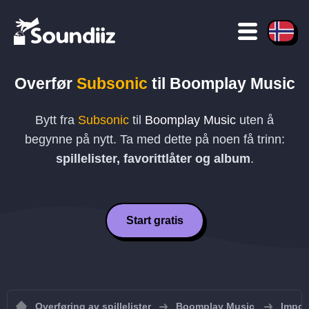
Overfør
Subsonic
til
Boomplay Music
Bytt fra
Subsonic
til
Boomplay Music
uten å
begynne på nytt. Ta med dette på noen få trinn:
spillelister, favorittlåter og album
.
Start gratis
Overføring av spillelister
Boomplay Music
Import