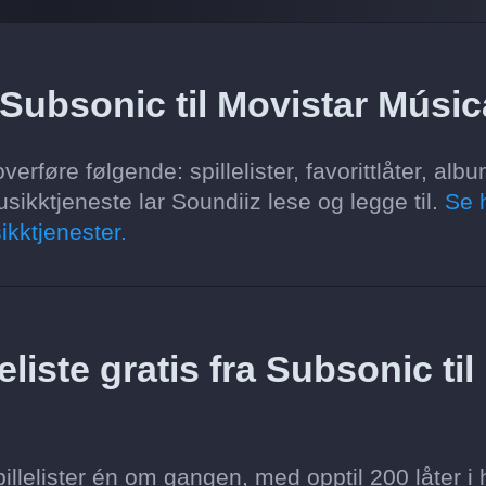
 Subsonic til Movistar Músi
erføre følgende: spillelister, favorittlåter, alb
sikktjeneste lar Soundiiz lese og legge til.
Se 
ikktjenester.
liste gratis fra Subsonic til
llelister én om gangen, med opptil 200 låter i 