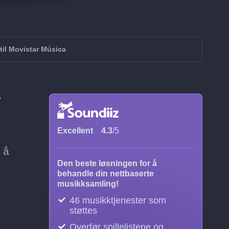
til Movistar Música
r
Excellent
4.3
/5
 å
Den beste løsningen for å
behandle din nettbaserte
musikksamling!
46 musikktjenester som
støttes
Overfør spillelistene og