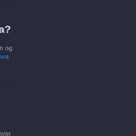
ca?
um og
hva
hver