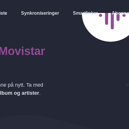
iste
Synkroniseringer
Smartlinker
Abonne
Movistar
ne på nytt. Ta med
 album og artister
.