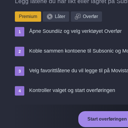
Legg låtene du har likt eller lagret på Sub
Premium
Låter
Overfør
Åpne Soundiiz og velg verktøyet Overfør
Koble sammen kontoene til Subsonic og Mo
Velg favorittlåtene du vil legge til på Movis
Kontroller valget og start overføringen
Start overføringen