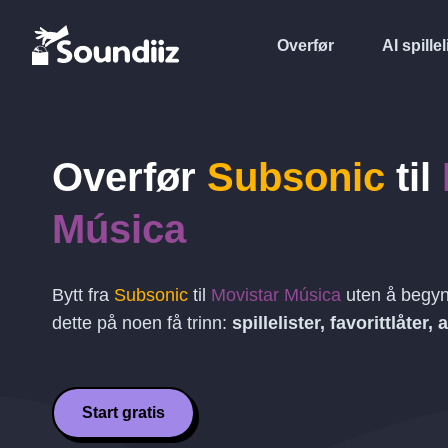
Overfør
AI spillel
Overfør
Subsonic
til
Música
Bytt fra
Subsonic
til
Movistar Música
uten å begyn
dette på noen få trinn:
spillelister, favorittlåter,
Start gratis