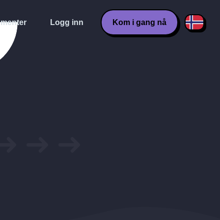
menter
Logg inn
Kom i gang nå