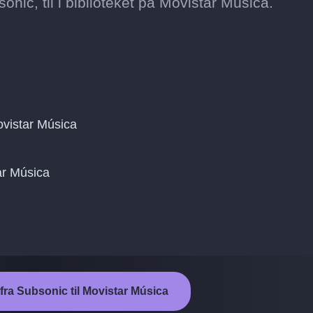
sonic, til i biblioteket på Movistar Música.
vistar Música
tar Música
 fra Subsonic til Movistar Música