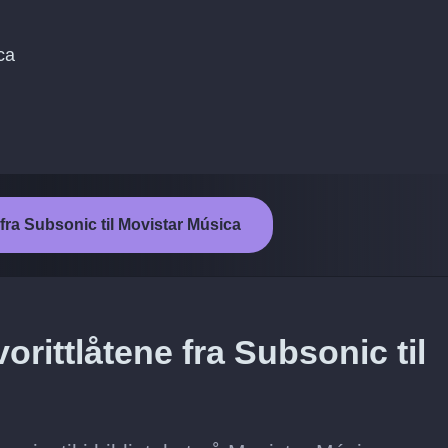
ca
 fra Subsonic til Movistar Música
rittlåtene fra Subsonic til