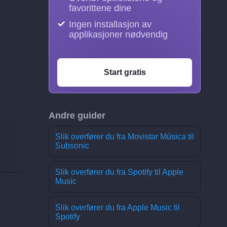
favorittene dine
Ingen installasjon av
applikasjoner nødvendig
Start gratis
Andre guider
Slik overfører du fra Movistar Música til
Subsonic
Slik overfører du fra Spotify til Apple
Music
Slik overfører du fra Apple Music til
Spotify