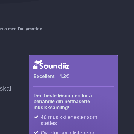
sic med Dailymotion
Excellent
4.3
/5
 skal
Den beste løsningen for å
behandle din nettbaserte
musikksamling!
46 musikktjenester som
støttes
Overfør spillelistene og