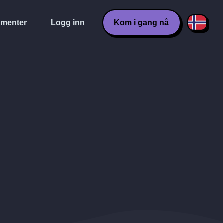
menter
Logg inn
Kom i gang nå