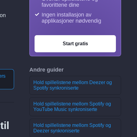
favorittene dine
Ingen installasjon av
ion
applikasjoner nødvendig
Start gratis
Andre guider
ers
Hold spillelistene mellom Deezer og
Spotify synkroniserte
Hold spillelistene mellom Spotify og
YouTube Music synkroniserte
il
Hold spillelistene mellom Spotify og
Deezer synkroniserte