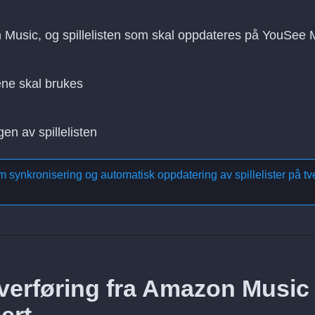
n Music, og spillelisten som skal oppdateres på YouSee 
ne skal brukes
gen av spillelisten
om
synkronisering og automatisk oppdatering av spillelister på tv
overføring fra Amazon Music t