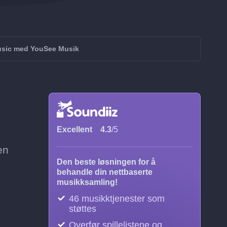
usic med YouSee Musik
Excellent
4.3
/5
en
Den beste løsningen for å
behandle din nettbaserte
musikksamling!
46 musikktjenester som
støttes
Overfør spillelistene og