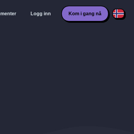
menter
Logg inn
Kom i gang nå