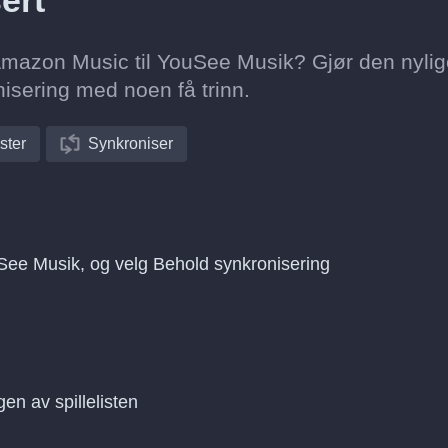
ert
a Amazon Music til YouSee Musik? Gjør den nyli
isering med noen få trinn.
ister
Synkroniser
uSee Musik, og velg Behold synkronisering
gen av spillelisten