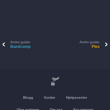
Andre guider
Andre guider
Bandcamp
Plex
Blogg
Guider
Hjelpesenter
Våre partnere
Om oss
For pressen