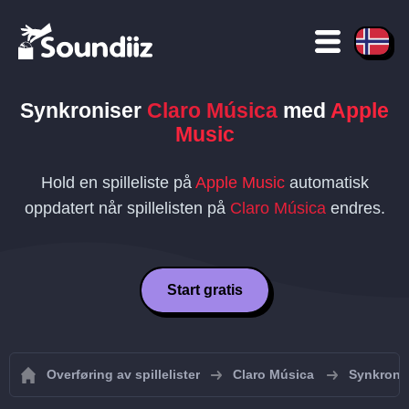
Synkroniser
Claro Música
med
Apple
Music
Hold en spilleliste på
Apple Music
automatisk
oppdatert når spillelisten på
Claro Música
endres.
Start gratis
Overføring av spillelister
Claro Música
Synkronis