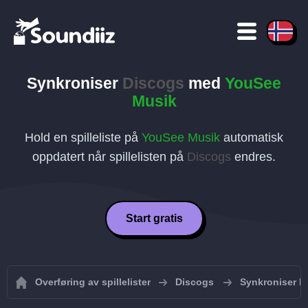
Synkroniser
Discogs
med
YouSee
Musik
Hold en spilleliste på
YouSee Musik
automatisk
oppdatert når spillelisten på
Discogs
endres.
Start gratis
Overføring av spillelister
Discogs
Synkroniser Di