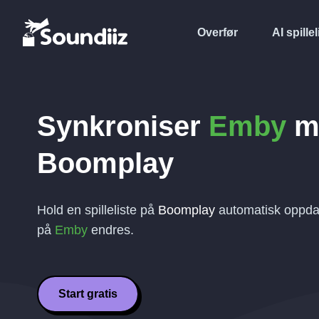
Overfør
AI spillel
Synkroniser
Emby
m
Boomplay
Hold en spilleliste på
Boomplay
automatisk oppdate
på
Emby
endres.
Start gratis