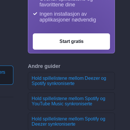
favorittene dine
Ingen installasjon av
applikasjoner nødvendig
Start gratis
Andre guider
ers
Hold spillelistene mellom Deezer og
Spotify synkroniserte
Hold spillelistene mellom Spotify og
YouTube Music synkroniserte
Hold spillelistene mellom Spotify og
Deezer synkroniserte