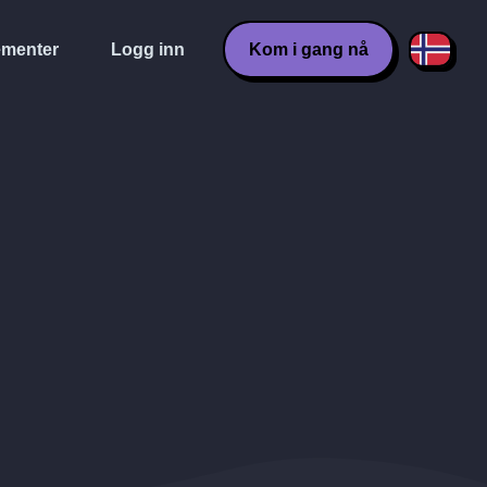
menter
Logg inn
Kom i gang nå