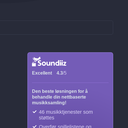
Excellent
4.3
/5
Den beste løsningen for å
behandle din nettbaserte
musikksamling!
46 musikktjenester som
støttes
Overfør spillelistene og