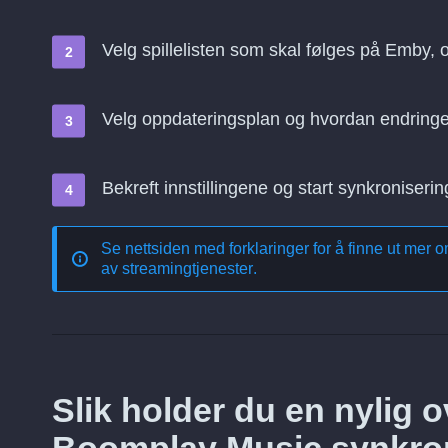
Velg spillelisten som skal følges på Emby,
Velg oppdateringsplan og hvordan endringe
Bekreft innstillingene og start synkroniserin
Se nettsiden med forklaringer for å finne ut mer 
av streamingtjenester
.
Slik holder du en nylig o