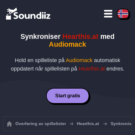
Synkroniser
Hearthis.at
med
Audiomack
Hold en spilleliste på
Audiomack
automatisk
oppdatert når spillelisten på
Hearthis.at
endres.
Start gratis
Overføring av spillelister
Hearthis.at
Synkroniser 