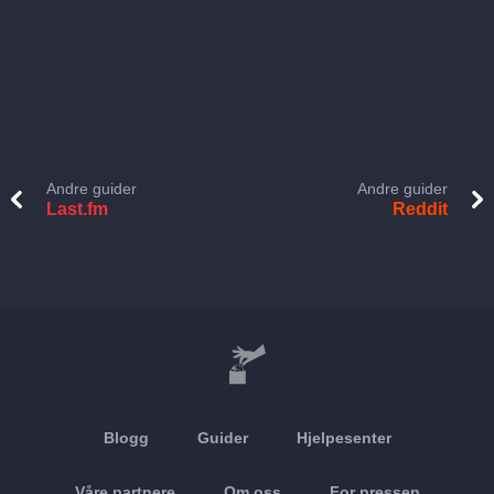
Andre guider
Andre guider
Last.fm
Reddit
Blogg
Guider
Hjelpesenter
Våre partnere
Om oss
For pressen