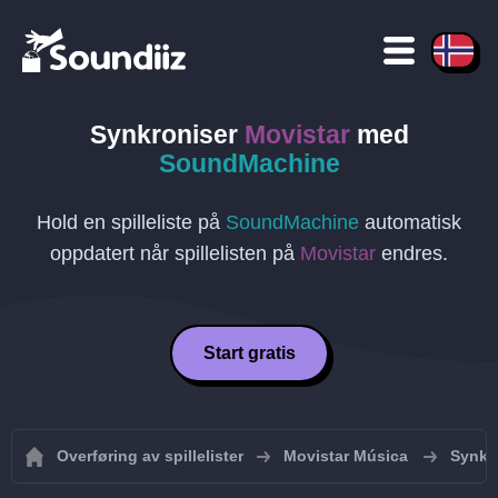
Synkroniser
Movistar
med
SoundMachine
Hold en spilleliste på
SoundMachine
automatisk
oppdatert når spillelisten på
Movistar
endres.
Start gratis
Overføring av spillelister
Movistar Música
Synkro