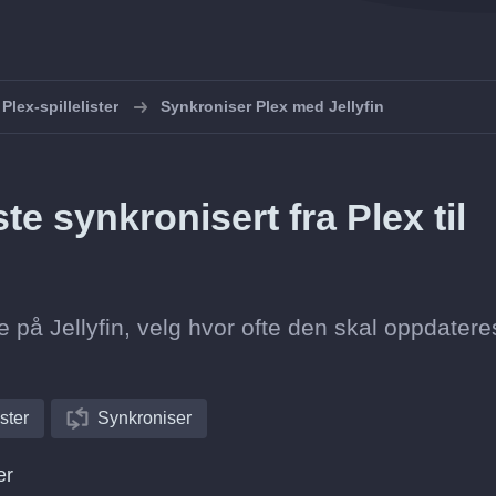
Plex-spillelister
Synkroniser Plex med Jellyfin
ste synkronisert fra Plex til
ste på Jellyfin, velg hvor ofte den skal oppdatere
ister
Synkroniser
er