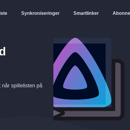
iste
Synkroniseringer
Smartlinker
Abonne
d
når spillelisten på