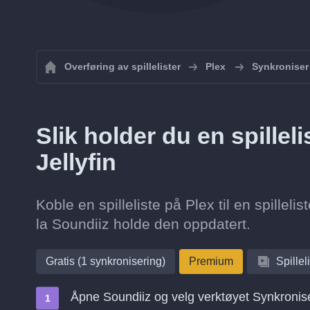
Overføring av spillelister
Plex
Synkroniser 
Slik holder du en spilleli
Jellyfin
Koble en spilleliste på Plex til en spilleli
la Soundiiz holde den oppdatert.
Gratis (1 synkronisering)
Premium
Spillel
Åpne Soundiiz og velg verktøyet Synkronis