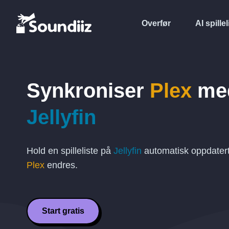
Overfør
AI spillel
Synkroniser
Plex
me
Jellyfin
Hold en spilleliste på
Jellyfin
automatisk oppdatert 
Plex
endres.
Start gratis