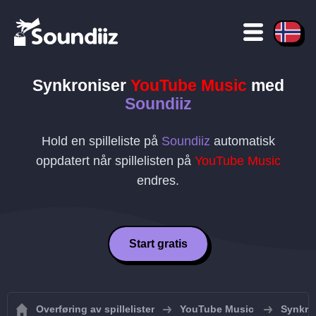
Synkroniser
YouTube Music
med
Soundiiz
Hold en spilleliste på
Soundiiz
automatisk
oppdatert når spillelisten på
YouTube Music
endres.
Start gratis
Overføring av spillelister
YouTube Music
Synkron