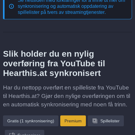
Se nettsiden med forklaringer for å finne ut mer om
synkronisering og automatisk oppdatering av
spillelister på tvers av streamingtjenester
.
Slik holder du en nylig
overføring fra YouTube til
Hearthis.at synkronisert
Har du nettopp overført en spilleliste fra YouTube
til Hearthis.at? Gjør den nylige overføringen om til
en automatisk synkronisering med noen få trinn.
Gratis (1 synkronisering)
Premium
Spillelister