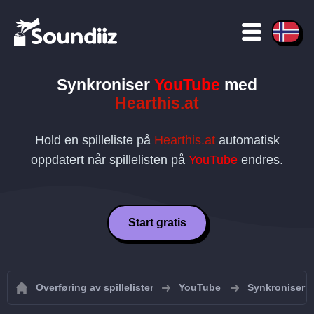
Synkroniser
YouTube
med
Hearthis.at
Hold en spilleliste på
Hearthis.at
automatisk
oppdatert når spillelisten på
YouTube
endres.
Start gratis
Overføring av spillelister
YouTube
Synkroniser Y