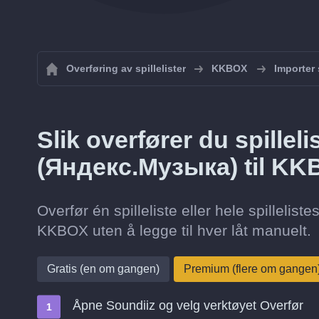
Overføring av spillelister
KKBOX
Importer 
Slik overfører du spillel
(Яндекс.Музыка) til K
Overfør én spilleliste eller hele spilleli
KKBOX uten å legge til hver låt manuelt.
Gratis (en om gangen)
Premium (flere om gangen
Åpne Soundiiz og velg verktøyet Overfør