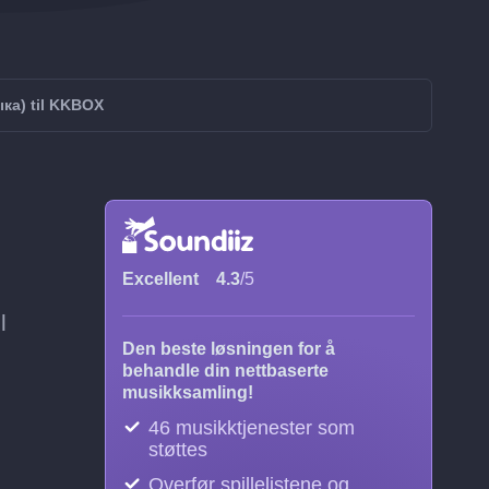
ыка) til KKBOX
Excellent
4.3
/5
l
Den beste løsningen for å
behandle din nettbaserte
musikksamling!
46 musikktjenester som
støttes
Overfør spillelistene og