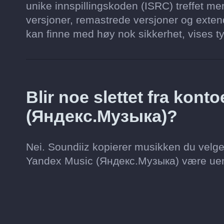
unike innspillingskoden (ISRC) treffet mer
versjoner, remastrede versjoner og extend
kan finne med høy nok sikkerhet, vises ty
Blir noe slettet fra kon
(Яндекс.Музыка)?
Nei. Soundiiz kopierer musikken du velge
Yandex Music (Яндекс.Музыка) være uen