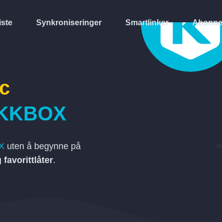
iste
Synkroniseringer
Smartlinker
Abonne
c
KKBOX
X
uten å begynne på
g favorittlåter
.