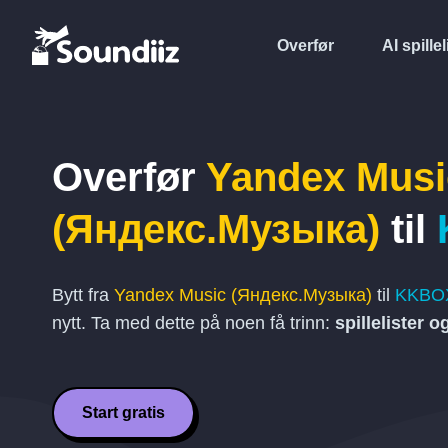
Overfør
AI spillel
Overfør
Yandex Musi
(Яндекс.Музыка)
til
Bytt fra
Yandex Music (Яндекс.Музыка)
til
KKBO
nytt. Ta med dette på noen få trinn:
spillelister o
Start gratis