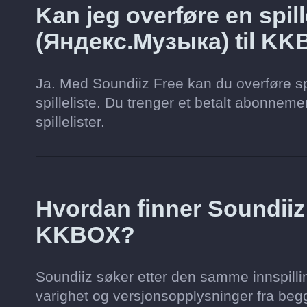
Kan jeg overføre en spill
(Яндекс.Музыка) til K
Ja. Med Soundiiz Free kan du overføre spi
spilleliste. Du trenger et betalt abonnement 
spillelister.
Hvordan finner Soundii
KKBOX?
Soundiiz søker etter den samme innspillin
varighet og versjonsopplysninger fra begg