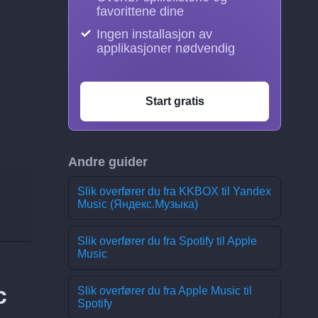
favorittene dine
Ingen installasjon av
applikasjoner nødvendig
Start gratis
Andre guider
Slik overfører du fra KKBOX til Yandex
Music (Яндекс.Музыка)
Slik overfører du fra Spotify til Apple
Music
c
Slik overfører du fra Apple Music til
Spotify