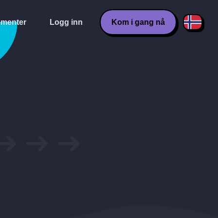
menter
Logg inn
Kom i gang nå