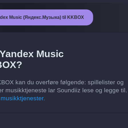
andex Music (Яндекс.Музыка) til KKBOX
a Yandex Music
KBOX?
OX kan du overføre følgende: spillelister og
r musikktjeneste lar Soundiiz lese og legge til
 musikktjenester.