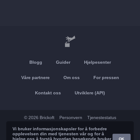
Blogg
Guider
Hjelpesenter
Våre partnere
Om oss
For pressen
Kontakt oss
Utviklere (API)
© 2026 Brickoft
Personvern
Tjenestestatus
Vi bruker informasjonskapsler for å forbedre
App Store
Google Play
opplevelsen din med tjenesten vår og for å
hjelpe oss å forstå hvordan besøkende bruker
OK