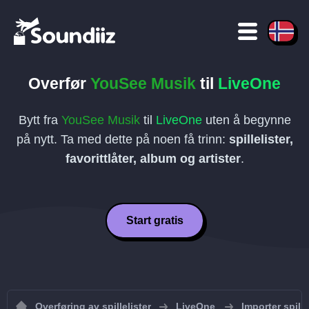
Overfør
YouSee Musik
til
LiveOne
Bytt fra
YouSee Musik
til
LiveOne
uten å begynne
på nytt. Ta med dette på noen få trinn:
spillelister,
favorittlåter, album og artister
.
Start gratis
Overføring av spillelister
LiveOne
Importer spille