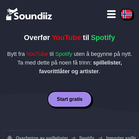
Overfør
YouTube
til
Spotify
Bytt fra
YouTube
til
Spotify
uten å begynne på nytt.
Ta med dette på noen få trinn:
spillelister,
favorittlåter og artister
.
Start gratis
Overføring av spillelister
Spotify
Importer spilleli